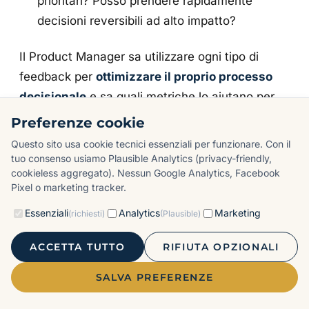
prioritari? Posso prendere rapidamente
decisioni reversibili ad alto impatto?
Il Product Manager sa utilizzare ogni tipo di
feedback per
ottimizzare il proprio processo
decisionale
e sa quali metriche lo aiutano per
superare eventuali ostacoli lungo tale processo.
Preferenze cookie
Questo sito usa cookie tecnici essenziali per funzionare. Con il
Immaginiamo di volere sapere i clienti sono
tuo consenso usiamo Plausible Analytics (privacy-friendly,
soddisfatti della nuova release del prodotto.
cookieless aggregato). Nessun Google Analytics, Facebook
Pixel o marketing tracker.
Quale metrica ci aiuta a capire se ci sono
decisioni strategiche da prendere nel piano di
Essenziali
Analytics
Marketing
(richiesti)
(Plausible)
azione? La
metrica CSAT
misura la
ACCETTA TUTTO
RIFIUTA OPZIONALI
soddisfazione del cliente sulla base di un
sondaggio/questionario, su scala da 1 a 5. I
SALVA PREFERENZE
risultati che otterrai ti aiuteranno a capire quali