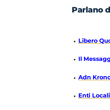
Parlano d
Libero Qu
Il Messag
Adn Kron
Enti Local