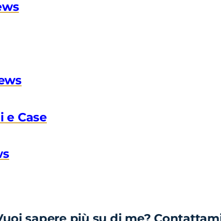
ews
News
i e Case
ws
Vuoi sapere più su di me?
Contattam