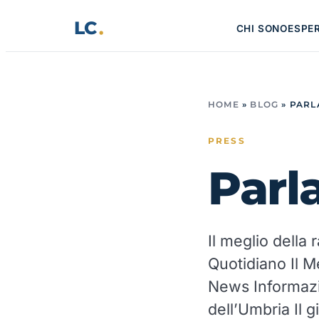
Vai
LC
CHI SONO
ESPE
al
contenuto
HOME
»
BLOG
»
PARL
PRESS
Parl
Il meglio della
Quotidiano Il 
News Informazi
dell’Umbria Il g