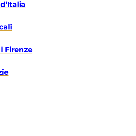
d’Italia
cali
i Firenze
zie