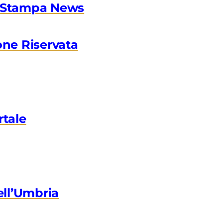
 Stampa News
one Riservata
rtale
ell’Umbria