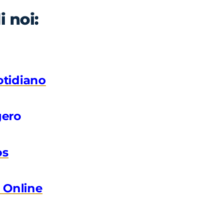
i noi:
otidiano
gero
os
i Online