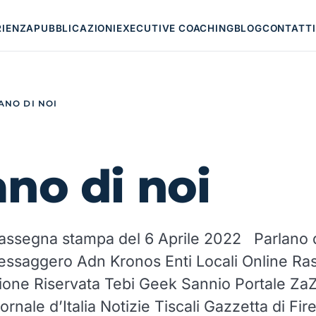
RIENZA
PUBBLICAZIONI
EXECUTIVE COACHING
BLOG
CONTATTI
ANO DI NOI
ano di noi
 rassegna stampa del 6 Aprile 2022 Parlano 
Messaggero Adn Kronos Enti Locali Online R
one Riservata Tebi Geek Sannio Portale Za
iornale d’Italia Notizie Tiscali Gazzetta di Fi