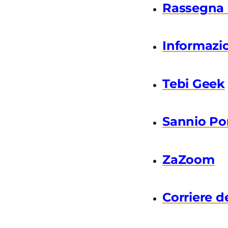
Rassegna
Informazi
Tebi Geek
Sannio Po
ZaZoom
Corriere d