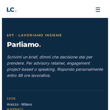
Vai
LC
☰
al
contenuto
§07 · LAVORIAMO INSIEME
Parliamo
.
Scrivimi un brief, dimmi che decisione stai per
prendere. Per advisory retainer, engagement
project-based o speaking. Rispondo personalmente
entro 48 ore lavorative.
SEDE
Arezzo · Milano
MANDATI