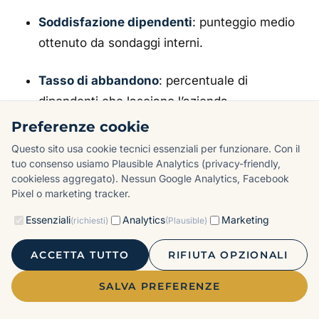
Soddisfazione dipendenti
: punteggio medio
ottenuto da sondaggi interni.
Tasso di abbandono
: percentuale di
dipendenti che lasciano l’azienda.
Preferenze cookie
KPI esempi pratici per Web
Questo sito usa cookie tecnici essenziali per funzionare. Con il
marketing
tuo consenso usiamo Plausible Analytics (privacy-friendly,
cookieless aggregato). Nessun Google Analytics, Facebook
Visite mensili al sito
: numero di accessi al
Pixel o marketing tracker.
sito web ogni mese.
Essenziali
Analytics
Marketing
(richiesti)
(Plausible)
Post pubblicati
: contenuti creati su social o
ACCETTA TUTTO
RIFIUTA OPZIONALI
blog ogni settimana/mese.
SALVA PREFERENZE
MQL (Marketing Qualified Leads)
: contatti