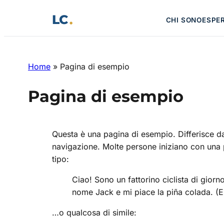
Vai
LC
CHI SONO
ESPE
al
contenuto
Home
»
Pagina di esempio
Pagina di esempio
Questa è una pagina di esempio. Differisce da
navigazione. Molte persone iniziano con una p
tipo:
Ciao! Sono un fattorino ciclista di giorn
nome Jack e mi piace la piña colada. (E
…o qualcosa di simile: