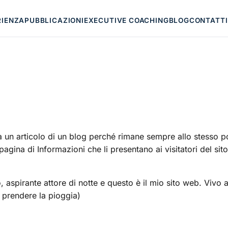
RIENZA
PUBBLICAZIONI
EXECUTIVE COACHING
BLOG
CONTATTI
 un articolo di un blog perché rimane sempre allo stesso po
agina di Informazioni che li presentano ai visitatori del si
o, aspirante attore di notte e questo è il mio sito web. Viv
 prendere la pioggia)