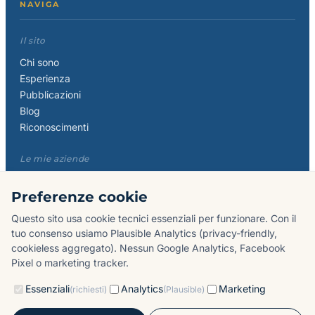
NAVIGA
Il sito
Chi sono
Esperienza
Pubblicazioni
Blog
Riconoscimenti
Le mie aziende
Castro & Partners
Preferenze cookie
Management Academy
Product Manager Alliance
Questo sito usa cookie tecnici essenziali per funzionare. Con il
Anomadic
tuo consenso usiamo Plausible Analytics (privacy-friendly,
cookieless aggregato). Nessun Google Analytics, Facebook
Pixel o marketing tracker.
CONTATTI
Essenziali
Analytics
Marketing
(richiesti)
(Plausible)
Email: vai alla
pagina contatti
.