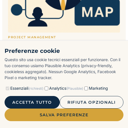
PROJECT MANAGEMENT
Stakeholder Management: Mappa,
Preferenze cookie
Comunica e Gestisci
29 APRILE 2026 · 8 MIN
Questo sito usa cookie tecnici essenziali per funzionare. Con il
tuo consenso usiamo Plausible Analytics (privacy-friendly,
cookieless aggregato). Nessun Google Analytics, Facebook
Pixel o marketing tracker.
TUTTI GLI ARTICOLI ›
Essenziali
Analytics
Marketing
(richiesti)
(Plausible)
ACCETTA TUTTO
RIFIUTA OPZIONALI
SALVA PREFERENZE