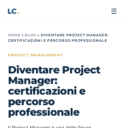
Vai
LC
☰
al
contenuto
HOME
»
BLOG
»
DIVENTARE PROJECT MANAGER:
CERTIFICAZIONI E PERCORSO PROFESSIONALE
PROJECT MANAGEMENT
Diventare Project
Manager:
certificazioni e
percorso
professionale
Il Project Manager è una delle figure