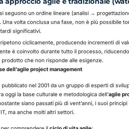
a approccio agile e tradizionale (wate
fasi seguono un ordine lineare (analisi → progettazi
). Una volta conclusa una fase, non è più possibile to
ardi significativi.
si ripetono ciclicamente, producendo incrementi di va
liente è coinvolto durante tutto il processo, riducendo 
prodotto che non risponde alle esigenze.
base dell’agile project management
, pubblicato nel 2001 da un gruppo di esperti di svil
 oggi la base culturale e metodologica dell’
agile pr
ostante siano passati più di vent’anni, i suoi princip
IT, ma anche molti altri settori.
ti per comprendere il
ciclo di vita agile
: