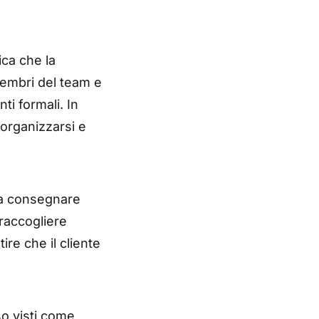
ica che la
membri del team e
i formali. In
torganizzarsi e
a a consegnare
raccogliere
re che il cliente
so visti come