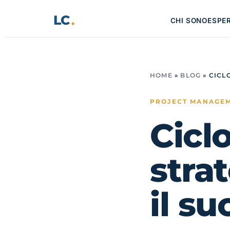
Vai
LC
CHI SONO
ESPE
al
contenuto
HOME
»
BLOG
»
CICL
PROJECT MANAGE
Ciclo
stra
il s