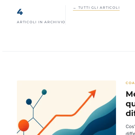
← TUTTI GLI ARTICOLI
4
ARTICOLI IN ARCHIVIO
COA
Me
qu
di
Cos'
diff