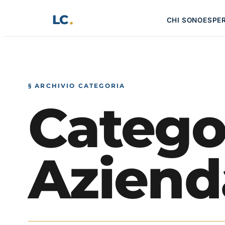
Vai
LC
CHI SONO
ESPE
al
contenuto
§ ARCHIVIO CATEGORIA
Catego
Aziend