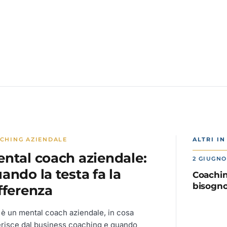
CHING AZIENDALE
ALTRI I
ntal coach aziendale:
2 GIUGNO
ando la testa fa la
Coachin
bisogn
fferenza
è un mental coach aziendale, in cosa
erisce dal business coaching e quando