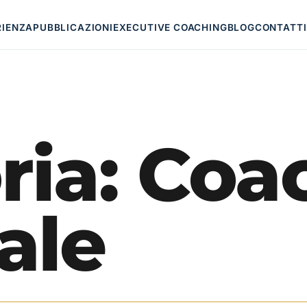
RIENZA
PUBBLICAZIONI
EXECUTIVE COACHING
BLOG
CONTATTI
ria:
Coa
ale