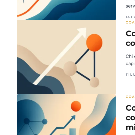
serv
14 L
COA
Co
co
Chi 
capi
11 L
COA
Co
co
mi