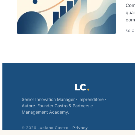
Come
quan
come
30 G
LC
Senior Innovation Manager · Imprenditore ·
Autore. Founder Castro & Partners e
Management Academy.
© 2026 Luciano Castro ·
Privacy