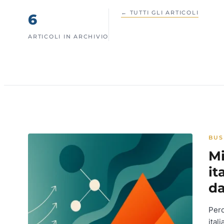
← TUTTI GLI ARTICOLI
6
ARTICOLI IN ARCHIVIO
BUS
Mi
it
d
Perc
ital