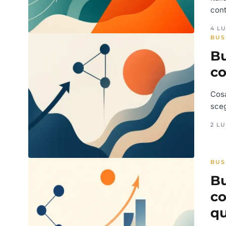
con
4 LU
BUS
Bu
co
Cos
sceg
2 LU
BUS
Bu
co
q