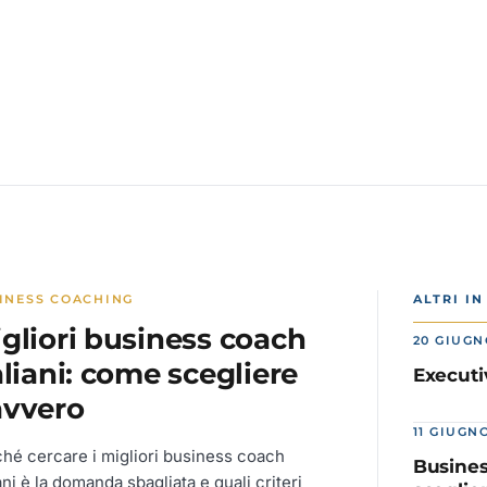
INESS COACHING
ALTRI I
gliori business coach
20 GIUGN
aliani: come scegliere
Executi
avvero
11 GIUGN
hé cercare i migliori business coach
Busines
iani è la domanda sbagliata e quali criteri