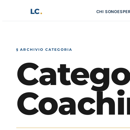
Vai
LC
CHI SONO
ESPE
al
contenuto
§ ARCHIVIO CATEGORIA
Catego
Coachi